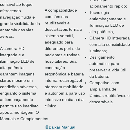
sensível ao toque,
acionamento rápido;
A compatibilidade
oferecendo
Tecnologia
com lâminas
navegação fluida e
antiembaçamento e
reutilizáveis e
grande visibilidade da
iluminação LED de
descartáveis torna o
anatomia das vias
alta potência;
sistema versátil,
aéreas.
Câmera HD integrada
adequado para
com alta sensibilidade
A câmera HD
diferentes perfis de
luminosa;
integrada e a
pacientes e rotinas
Desligamento
iluminação LED de
hospitalares. Sua
automático para
alta potência
construção
preservar a vida útil
garantem imagens
ergonômica e bateria
da bateria;
claras mesmo em
interna recarregável
Compatível com
condições adversas,
oferecem mobilidade
ampla linha de
enquanto o sistema
e autonomia para uso
lâminas reutilizáveis e
antiembaçamento
intensivo no dia a dia
descartáveis.
permite uso imediato
clínico.
após a montagem. O
Manuais e Complementos
📄
Baixar Manual