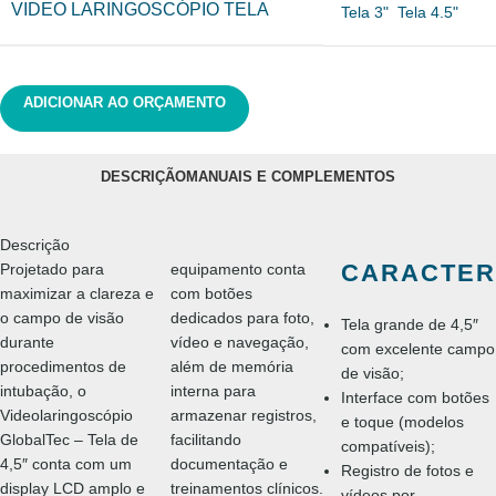
VIDEO LARINGOSCÓPIO TELA
Tela 3"
Tela 4.5"
ADICIONAR AO ORÇAMENTO
DESCRIÇÃO
MANUAIS E COMPLEMENTOS
Descrição
CARACTER
Projetado para
equipamento conta
maximizar a clareza e
com botões
o campo de visão
dedicados para foto,
Tela grande de 4,5″
durante
vídeo e navegação,
com excelente campo
procedimentos de
além de memória
de visão;
intubação, o
interna para
Interface com botões
Videolaringoscópio
armazenar registros,
e toque (modelos
GlobalTec – Tela de
facilitando
compatíveis);
4,5″ conta com um
documentação e
Registro de fotos e
display LCD amplo e
treinamentos clínicos.
vídeos por