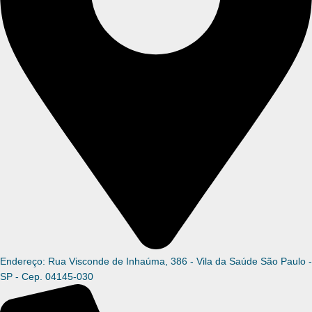
Endereço: Rua Visconde de Inhaúma, 386 - Vila da Saúde São Paulo -
SP - Cep. 04145-030