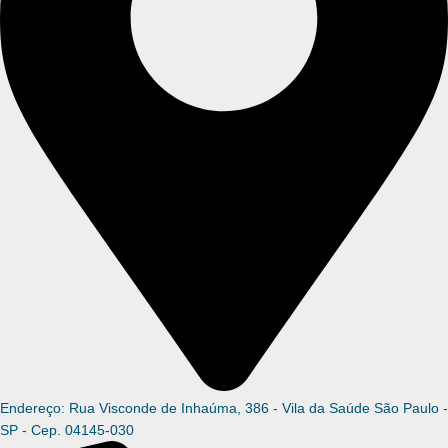
Endereço: Rua Visconde de Inhaúma, 386 - Vila da Saúde São Paulo -
SP - Cep. 04145-030