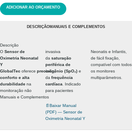
ADICIONAR AO ORÇAMENTO
DESCRIÇÃO
MANUAIS E COMPLEMENTOS
Descrição
O
Sensor de
invasiva
Neonatis e Infantis,
Oximetria Neonatal
da
saturação
de fácil fixação,
Y
periférica de
compatível com todos
GlobalTec
oferece
precisão,
oxigênio (SpO₂)
e
os monitores
conforto e alta
da
frequência
multiparâmetros.
durabilidade
na
cardíaca
. Indicado
monitoração não
para pacientes
Manuais e Complementos
📄
Baixar Manual
(PDF) — Sensor de
Oximetria Neonatal Y