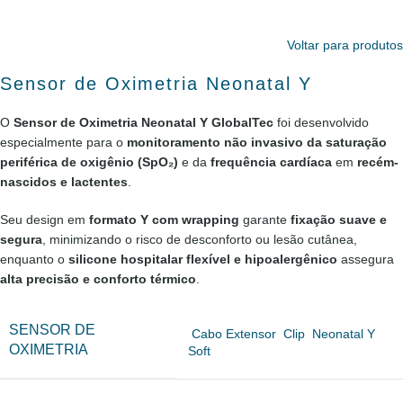
Voltar para produtos
Sensor de Oximetria Neonatal Y
O
Sensor de Oximetria Neonatal Y GlobalTec
foi desenvolvido
especialmente para o
monitoramento não invasivo da saturação
periférica de oxigênio (SpO₂)
e da
frequência cardíaca
em
recém-
nascidos e lactentes
.
Seu design em
formato Y com wrapping
garante
fixação suave e
segura
, minimizando o risco de desconforto ou lesão cutânea,
enquanto o
silicone hospitalar flexível e hipoalergênico
assegura
alta precisão e conforto térmico
.
SENSOR DE
Cabo Extensor
Clip
Neonatal Y
OXIMETRIA
Soft