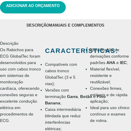
ADICIONAR AO ORÇAMENTO
DESCRIÇÃO
MANUAIS E COMPLEMENTOS
Descrição
CARACTERÍSTICAS:
Os Rabichos para
Identificação de
ECG GlobalTec foram
derivações conforme
desenvolvidos para
padrões
AHA
e
IEC
;
Compatíveis com
uso com cabos tronco
Material flexível,
cabos tronco
em sistemas de
resistente e
GlobalTec (3 e 5
monitoração
reutilizável;
vias);
cardíaca, oferecendo
Conexões firmes,
Versões com
conexões seguras e
estáveis e de rápida
terminação
Garra
,
Botão
e
Pino
excelente condução
aplicação;
Banana
;
elétrica em
Ideal para uso clínico
Caixa intermediária
procedimentos de
contínuo e exames
blindada que reduz
ECG.
de rotina.
interferências
elétricas;