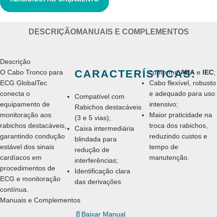
DESCRIÇÃO
MANUAIS E COMPLEMENTOS
Descrição
CARACTERÍSTICAS:
O Cabo Tronco para
conforme
AHA
e
IEC
;
ECG GlobalTec
Cabo flexível, robusto
conecta o
e adequado para uso
Compatível com
equipamento de
intensivo;
Rabichos destacáveis
monitoração aos
Maior praticidade na
(3 e 5 vias);
rabichos destacáveis,
troca dos rabichos,
Caixa intermediária
garantindo condução
reduzindo custos e
blindada para
estável dos sinais
tempo de
redução de
cardíacos em
manutenção.
interferências;
procedimentos de
Identificação clara
ECG e monitoração
das derivações
contínua.
Manuais e Complementos
📄
Baixar Manual