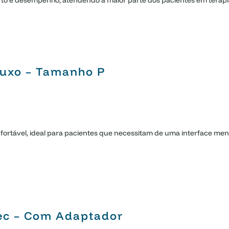
to e desempenho, atendendo a maior parte dos pacientes em terapia 
Fluxo – Tamanho P
nfortável, ideal para pacientes que necessitam de uma interface m
ec – Com Adaptador