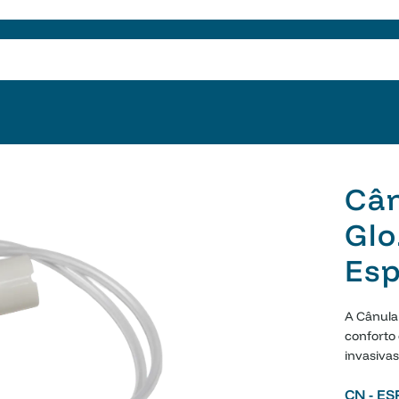
Cân
Glo
Es
A Cânula 
conforto 
invasivas
CN - E