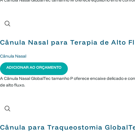
A Cânula Nasal GlobalTec tamanho M oferece equilíbrio entre confor
Cânula Nasal para Terapia de Alto 
Cânula Nasal
ADICIONAR AO ORÇAMENTO
A Cânula Nasal GlobalTec tamanho P oferece encaixe delicado e co
de alto fluxo.
Cânula para Traqueostomia GlobalT