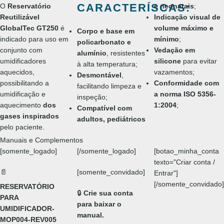
CARACTERÍSCAS:
O
Reservatório
e neonatais
;
Reutilizável
Indicação visual de
GlobalTec GT250
é
volume máximo e
Corpo e base em
indicado para uso em
mínimo
;
policarbonato e
conjunto com
Vedação em
alumínio
, resistentes
umidificadores
silicone
para evitar
à alta temperatura;
aquecidos,
vazamentos;
Desmontável
,
possibilitando a
Conformidade com
facilitando limpeza e
umidificação e
a norma ISO 5356-
inspeção;
aquecimento
dos
1:2004
;
Compatível com
gases inspirados
adultos, pediátricos
pelo paciente.
Manuais e Complementos
[somente_logado]
[/somente_logado]
[botao_minha_conta
texto="Criar conta /
📄
[somente_convidado]
Entrar"]
[/somente_convidado]
RESERVATÓRIO
🔒
Crie sua conta
PARA
para baixar o
UMIDIFICADOR-
manual.
MOP004-REV005