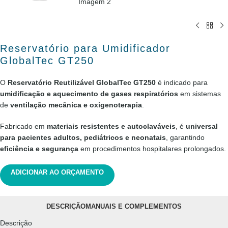
Reservatório para Umidificador
GlobalTec GT250
O
Reservatório Reutilizável GlobalTec GT250
é indicado para
umidificação e aquecimento de gases respiratórios
em sistemas
de
ventilação mecânica e oxigenoterapia
.
Fabricado em
materiais resistentes e autoclaváveis
, é
universal
para pacientes adultos, pediátricos e neonatais
, garantindo
eficiência e segurança
em procedimentos hospitalares prolongados.
ADICIONAR AO ORÇAMENTO
DESCRIÇÃO
MANUAIS E COMPLEMENTOS
Descrição